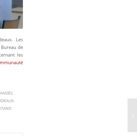
eaux. Les
u Bureau de
cernant les
mmunauté
ANDÈS
,
RDEAUX
,
STAND