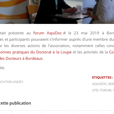
tait présente au
forum AquiDoc
le 23 mai 2019 à Bord
tes et participants pouvaient s’informer auprès d’une membre d
r les diverses actions de l’association, notamment celles con
bonnes pratiques du Doctorat à la Loupe
et les activités de la
Co
des Docteurs à Bordeaux
.
Dès
ETIQUETTES :
CATION ANDÈS
AQUIDOC
,
BO
CFD
,
FORUM
,
cette publication