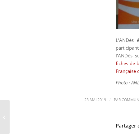
L’ANDès é
participan
l’ANDès su
fiches de 
Française 
Photo : AN
/
23 MAI 2019
PAR
COMMUNI
Afterwork de la CFD
Paris le 15 mai 2019
Partager 