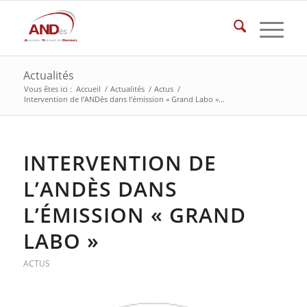
Actualités
Vous êtes ici :
Accueil
/
Actualités
/
Actus
/
Intervention de l’ANDès dans l’émission « Grand Labo »...
INTERVENTION DE
L’ANDÈS DANS
L’ÉMISSION « GRAND
LABO »
ACTUS