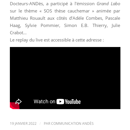
Docteurs-ANDès, a participé à l’émission
Grand Labo
sur le thème « SOS thèse cauchemar » animée par
Matthieu Rouault aux côtés d’Adèle Combes, Pascale
Haag, Sylvie Pommier, Simon E.B. Thierry, Julie
Crabot…
Le replay du live est accessible à cette adresse :
/
19 JANVIER 2022
PAR
COMMUNICATION ANDÈS