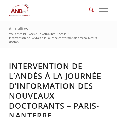
Actualités
Vous êtes ici :
Accueil
/
Actualités
/
Actus
/
Intervention de l’ANDès à la Journée d’information des nouveaux
doctor...
INTERVENTION DE
L’ANDÈS À LA JOURNÉE
D’INFORMATION DES
NOUVEAUX
DOCTORANTS – PARIS-
NANTERRE