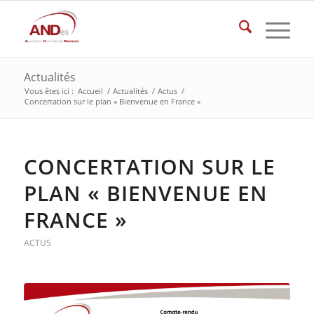
Actualités
Vous êtes ici :
Accueil
/
Actualités
/
Actus
/
Concertation sur le plan « Bienvenue en France »
CONCERTATION SUR LE
PLAN « BIENVENUE EN
FRANCE »
ACTUS