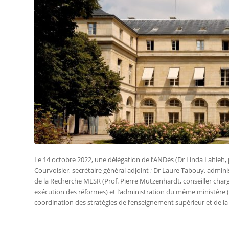
Le 14 octobre 2022, une délégation de l’ANDès (Dr Linda Lahleh, 
Courvoisier, secrétaire général adjoint ; Dr Laure Tabouy, admini
de la Recherche MESR (Prof. Pierre Mutzenhardt, conseiller chargé
exécution des réformes) et l’administration du même ministère 
coordination des stratégies de l’enseignement supérieur et de la