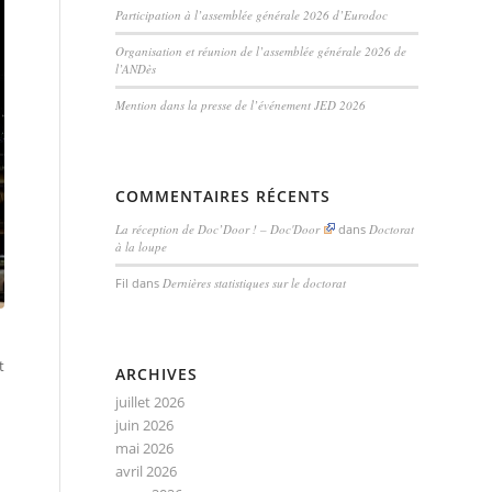
Participation à l’assemblée générale 2026 d’Eurodoc
Organisation et réunion de l’assemblée générale 2026 de
l’ANDès
Mention dans la presse de l’événement JED 2026
COMMENTAIRES RÉCENTS
La réception de Doc’Door ! – Doc'Door
dans
Doctorat
à la loupe
Fil
dans
Dernières statistiques sur le doctorat
t
ARCHIVES
juillet 2026
juin 2026
mai 2026
avril 2026