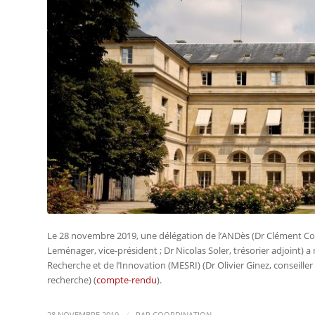
Le 28 novembre 2019, une délégation de l’ANDès (Dr Clément Cour
Leménager, vice-président ; Dr Nicolas Soler, trésorier adjoint) a
Recherche et de l’Innovation (MESRI) (Dr Olivier Ginez, conseiller
recherche) (
compte-rendu
).