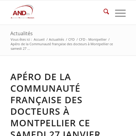
Actualités
Vous êtes ici :
Accueil
/
Actualités
/
CFD
/
CFD - Montpellier
/
Apéro de la Communauté française des docteurs à Montpellier ce
samedi 27 ...
APÉRO DE LA
COMMUNAUTÉ
FRANÇAISE DES
DOCTEURS À
MONTPELLIER CE
SAMEDI 27 JANVIER