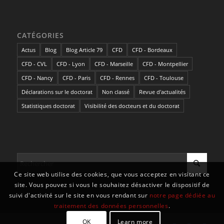
CATÉGORIES
Actus
Blog
Blog Article 79
CFD
CFD - Bordeaux
CFD - CVL
CFD - Lyon
CFD - Marseille
CFD - Montpellier
CFD - Nancy
CFD - Paris
CFD - Rennes
CFD - Toulouse
Déclarations sur le doctorat
Non classé
Revue d'actualités
Statistiques doctorat
Visibilité des docteurs et du doctorat
Ce site web utilise des cookies, que vous acceptez en visitant ce
site. Vous pouvez si vous le souhaitez désactiver le dispositif de
suivi d'activité sur le site en vous rendant sur
notre page dédiée au
traitement des données personnelles
.
OK
Learn more