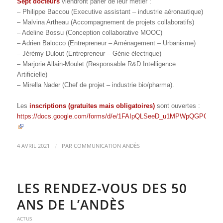
Sept docteurs
viendront parler de leur métier :
– Philippe Baccou (Executive assistant – industrie aéronautique)
– Malvina Artheau (Accompagnement de projets collaboratifs)
– Adeline Bossu (Conception collaborative MOOC)
– Adrien Balocco (Entrepreneur – Aménagement – Urbanisme)
– Jérémy Dulout (Entrepreneur – Génie électrique)
– Marjorie Allain-Moulet (Responsable R&D Intelligence
Artificielle)
– Mirella Nader (Chef de projet – industrie bio/pharma).
Les
inscriptions (gratuites mais obligatoires)
sont ouvertes :
https://docs.google.com/forms/d/e/1FAIpQLSeeD_u1MPWpQGPCVd
/
4 AVRIL 2021
PAR
COMMUNICATION ANDÈS
LES RENDEZ-VOUS DES 50
ANS DE L’ANDÈS
ACTUS