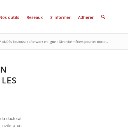
Nos outils
Réseaux
S’informer
Adhérer
/
ANDès Toulouse : afterwork en ligne « Diversité métiers pour les docte...
EN
 LES
 du doctorat
invite à un