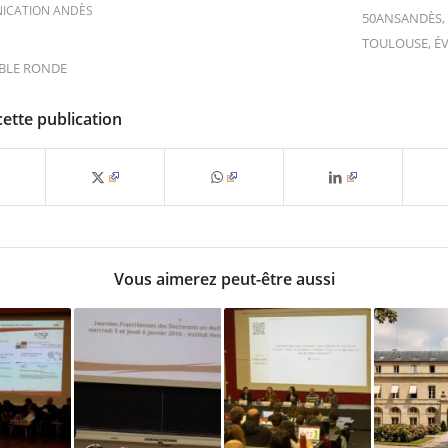
ICATION ANDÈS
50ANSANDÈS
TOULOUSE
,
É
BLE RONDE
cette publication
Vous aimerez peut-être aussi