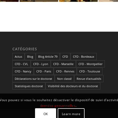
CATÉGORIES
Actus
Blog
Blog Article 79
CFD
CFD - Bordeaux
CFD - CVL
CFD - Lyon
CFD - Marseille
CFD - Montpellier
CFD - Nancy
CFD - Paris
CFD - Rennes
CFD - Toulouse
Déclarations sur le doctorat
Non classé
Revue d'actualités
Statistiques doctorat
Visibilité des docteurs et du doctorat
Vous pouvez si vous le souhaitez désactiver le dispositif de suivi d'activi
données personnelles
.
OK
Learn more