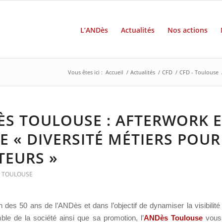
L’ANDès
Actualités
Nos actions
Vous êtes ici :
Accueil
/
Actualités
/
CFD
/
CFD - Toulouse
ÈS TOULOUSE : AFTERWORK 
E « DIVERSITÉ MÉTIERS POUR
TEURS »
- TOULOUSE
n des 50 ans de l’ANDès et dans l’objectif de dynamiser la visibilité
ble de la société ainsi que sa promotion, l’
ANDès Toulouse
vous 