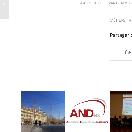
/
4 AVRIL 2021
PAR
COMMUN
février 2021
MÉTIERS
,
TA
Partager 