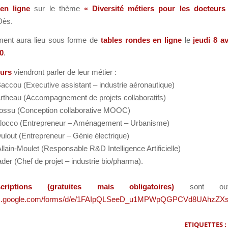
 en ligne
sur le thème
« Diversité métiers pour les
docteurs
ès.
ent aura lieu sous forme de
tables rondes en ligne
le
jeudi 8 av
0
.
eurs
viendront parler de leur métier :
Baccou (Executive assistant – industrie aéronautique)
rtheau (Accompagnement de projets collaboratifs)
Bossu (Conception collaborative MOOC)
alocco (Entrepreneur – Aménagement – Urbanisme)
lout (Entrepreneur – Génie électrique)
Allain-Moulet (Responsable R&D Intelligence Artificielle)
ader (Chef de projet – industrie bio/pharma).
scriptions (gratuites mais obligatoires)
sont ouv
ocs.google.com/forms/d/e/1FAIpQLSeeD_u1MPWpQGPCVd8UAhzZX
ETIQUETTES :