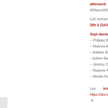
afterwork
#50ansAND
Cet événem
20h à 21h3
Sept doct
– Philippe 
– Malvina A
– Adeline 
– Adrien B
– Jérémy Du
– Marjorie 
– Mirella N
Les
in
https://d
Revue d’actualités –