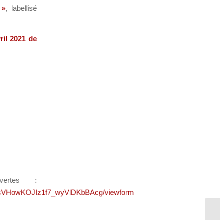
 »
, labellisé
ril 2021 de
ertes :
sVHowKOJIz1f7_wyVlDKbBAcg/viewform