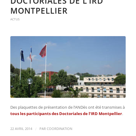
DOCTORIALES DE L’IRD
MONTPELLIER
ACTUS
Des plaquettes de présentation de l’ANDès ont été transmises à
tous les participants des Doctoriales de l’IRD Montpellier
.
/
22 AVRIL 2014
PAR
COORDINATION