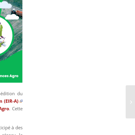
 édition du
 (EIR-A)
Agro
.
Cette
icipé à des
 réseau, la