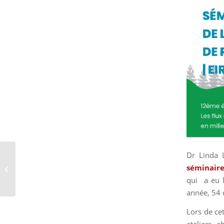
Intervention au Cneser
Dr Linda 
suite à la présentation
séminaire
du bilan « L’état de
qui a eu l
l’emploi...
année, 54 
Lors de ce
ateliers, 