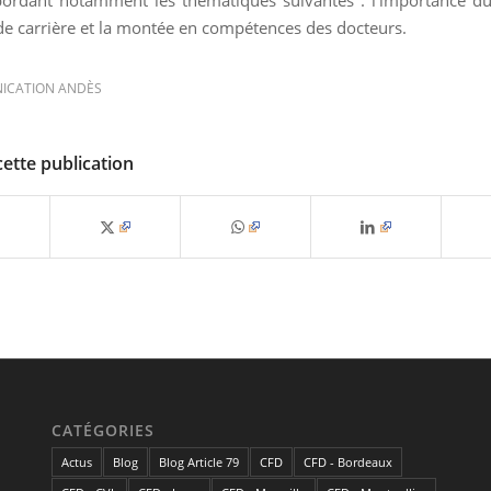
de carrière et la montée en compétences des docteurs.
ICATION ANDÈS
cette publication
CATÉGORIES
Actus
Blog
Blog Article 79
CFD
CFD - Bordeaux