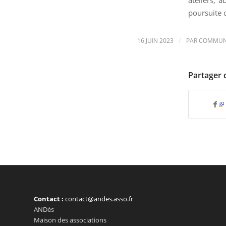
poursuite 
/
16 JUIN 2023
PAR
COMMUN
Partager 
Contact :
contact@andes.asso.fr
ANDès
Maison des associations