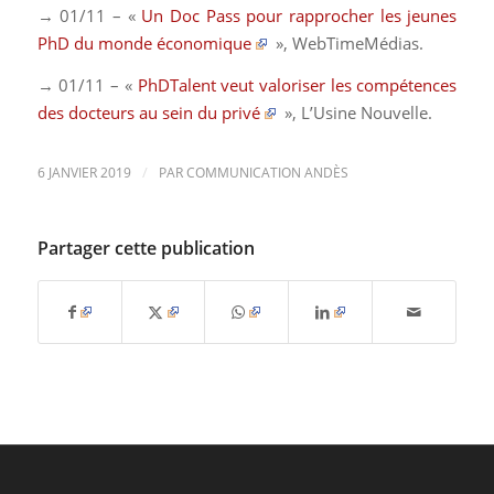
→ 01/11 – «
Un Doc Pass pour rapprocher les jeunes
PhD du monde économique
»,
WebTimeMédias
.
→ 01/11 – «
PhDTalent veut valoriser les compétences
des docteurs au sein du privé
»,
L’Usine Nouvelle
.
/
6 JANVIER 2019
PAR
COMMUNICATION ANDÈS
Partager cette publication