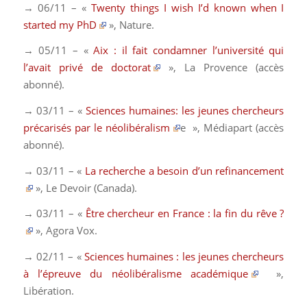
→ 06/11 – «
Twenty things I wish I’d known when I
started my PhD
»,
Nature
.
→ 05/11 – «
Aix : il fait condamner l’université qui
l’avait privé de doctorat
»,
La Provence
(accès
abonné).
→ 03/11 – «
Sciences humaines: les jeunes chercheurs
précarisés par le néolibéralism
e
»,
Médiapart
(accès
abonné).
→ 03/11 – «
La recherche a besoin d’un refinancement
»,
Le Devoir
(Canada).
→ 03/11 – «
Être chercheur en France : la fin du rêve ?
»,
Agora Vox
.
→ 02/11 – «
Sciences humaines : les jeunes chercheurs
à l’épreuve du néolibéralisme académique
»,
Libération
.