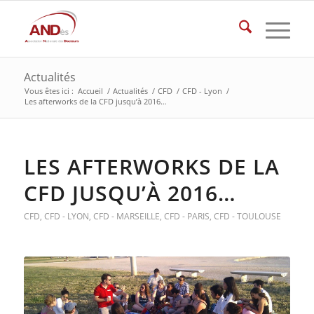
Actualités
Vous êtes ici :
Accueil
/
Actualités
/
CFD
/
CFD - Lyon
/
Les afterworks de la CFD jusqu’à 2016…
LES AFTERWORKS DE LA
CFD JUSQU’À 2016…
CFD
,
CFD - LYON
,
CFD - MARSEILLE
,
CFD - PARIS
,
CFD - TOULOUSE