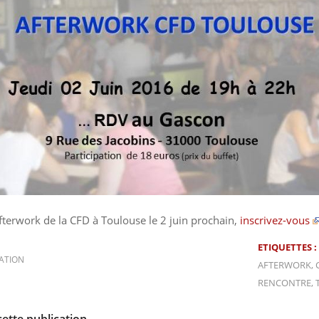
fterwork de la CFD à Toulouse le 2 juin prochain,
inscrivez-vous
ETIQUETTES :
ATION
AFTERWORK
,
RENCONTRE
,
cette publication