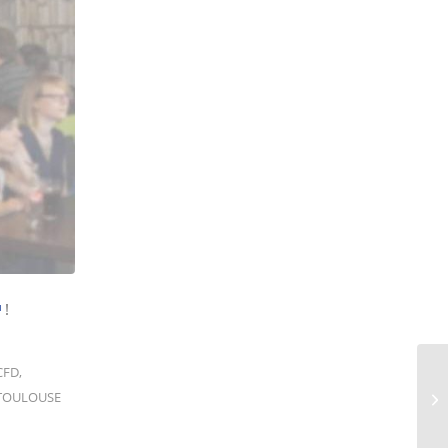
!
CFD
,
TOULOUSE