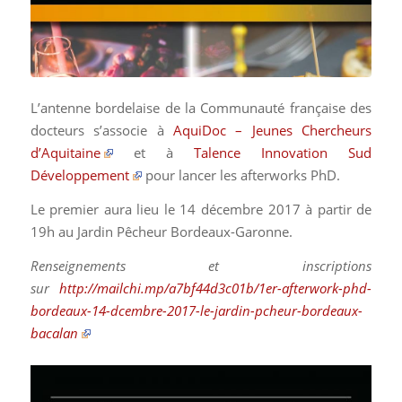
L’antenne bordelaise de la Communauté française des
docteurs s’associe à
AquiDoc – Jeunes Chercheurs
d’Aquitaine
et à
Talence Innovation Sud
Développement
pour lancer les afterworks PhD.
Le premier aura lieu le 14 décembre 2017 à partir de
19h au Jardin Pêcheur Bordeaux-Garonne.
Renseignements et inscriptions
sur
http://mailchi.mp/a7bf44d3c01b/1er-afterwork-phd-
bordeaux-14-dcembre-2017-le-jardin-pcheur-bordeaux-
bacalan