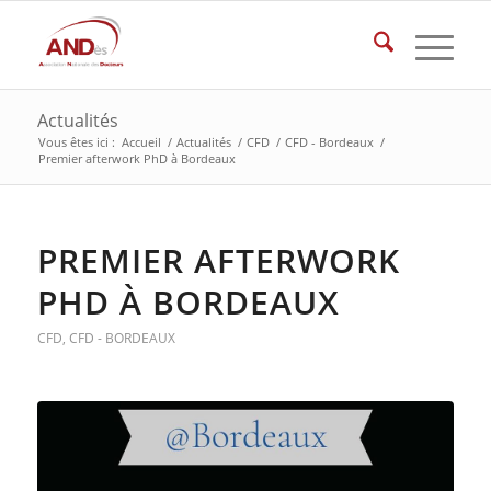
Actualités
Vous êtes ici :
Accueil
/
Actualités
/
CFD
/
CFD - Bordeaux
/
Premier afterwork PhD à Bordeaux
PREMIER AFTERWORK
PHD À BORDEAUX
CFD
,
CFD - BORDEAUX