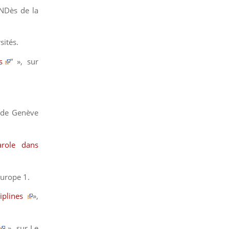
ANDès de la
sités.
s
” », sur
 de Genève
arole dans
Europe 1
.
ciplines
»,
», sur
Le