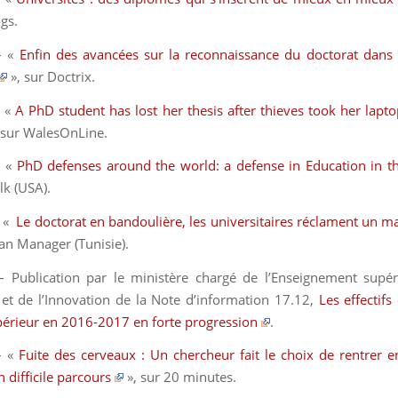
gs
.
– «
Enfin des avancées sur la reconnaissance du doctorat dans 
», sur
Doctrix
.
– «
A PhD student has lost her thesis after thieves took her lapt
 sur
WalesOnLine
.
– «
PhD defenses around the world: a defense in Education in t
lk
(USA).
– «
Le doctorat en bandoulière, les universitaires réclament un 
can Manager
(Tunisie)
.
Publication par le ministère chargé de l’Enseignement supér
et de l’Innovation de la Note d’information 17.12,
Les effectifs
périeur en 2016-2017 en forte progression
.
– «
Fuite des cerveaux : Un chercheur fait le choix de rentrer en
 difficile parcours
», sur
20 minutes.