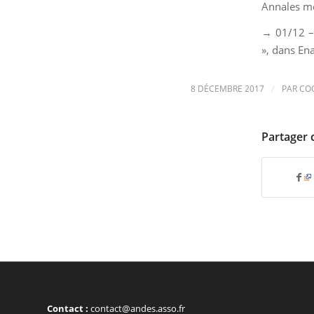
Annales m
→ 01/12 
», dans
En
/
8 DÉCEMBRE 2017
PAR
CO
Partager 
Contact :
contact@andes.asso.fr