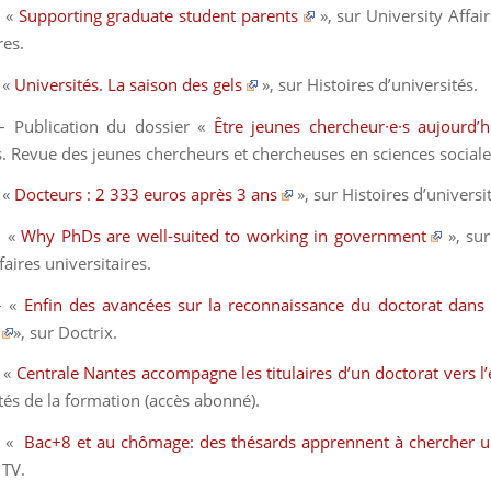
 «
Supporting graduate student parents
», sur
University Affair
res
.
 «
Universités. La saison des gels
», sur
Histoires d’universités.
 Publication du dossier «
Être jeunes chercheur∙e∙s aujourd’h
. Revue des jeunes chercheurs et chercheuses en sciences sociale
 «
Docteurs : 2 333 euros après 3 ans
», sur
Histoires d’universi
– «
Why PhDs are well-suited to working in government
», su
ffaires universitaires
.
– «
Enfin des avancées sur la reconnaissance du doctorat dans 
», sur
Doctrix.
 «
Centrale Nantes accompagne les titulaires d’un doctorat vers l
tés de la formation
(accès abonné)
.
– «
Bac+8 et au chômage: des thésards apprennent à chercher 
TV.