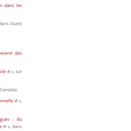
er dans les
 dans
Ouest
evenir des
ité
», sur
(Canada)
.
onnelle
»,
ogues : du
e
», dans