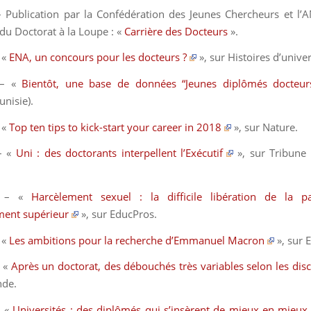
Publication par la Confédération des Jeunes Chercheurs et l’
 du
Doctorat à la Loupe :
«
Carrière des Docteurs
».
 «
ENA, un concours pour les docteurs ?
», sur
Histoires d’univer
– «
Bientôt, une base de données “Jeunes diplômés docteur
unisie).
 «
Top ten tips to kick-start your career in 2018
», sur
Nature
.
– «
Uni : des doctorants interpellent l’Exécutif
», sur
Tribune
2 – «
Harcèlement sexuel : la difficile libération de la p
ment supérieur
», sur
EducPros
.
 «
Les ambitions pour la recherche d’Emmanuel Macron
», sur
 «
Après un doctorat, des débouchés très variables selon les dis
nde
.
– «
Universités : des diplômés qui s’insèrent de mieux en mieux