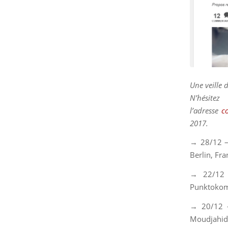
Une veille 
N’hésit
l’adresse
c
2017.
→ 28/12 –
Berlin, Fr
→ 22/12
Punktokomo
→ 20/12
Moudjahi