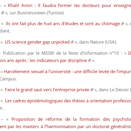
– «
Khalil Amiri : Il faudra former les docteurs pour enseign
», sur
Businessnews
(Tunisie)
.
– «
Ils ont fait plus de huit ans d’études et sont au chômage
»,
diant.
– «
US science gender gap unpicked
», dans
Nature
(USA)
.
 Publication par le MESRI de la
Note d’information
n°10 : «
D
ois ans après : les indicateurs par discipline
».
 «
Harcèlement sexuel à l’université : une difficile levée de l’impun
 Campus
.
– «
Faire le grand saut vers l’entreprise privée
», dans
Le Devoir
– «
Les cadres épistémologiques des thèses à orientation professi
m.
 – «
Proposition de réforme de la formation des psychol
nt par les masters à l’harmonisation par un doctorat généralist