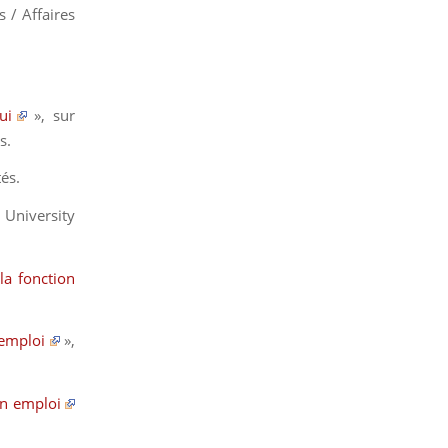
s / Affaires
ui
», sur
s
.
tés.
r
University
la fonction
’emploi
»,
un emploi