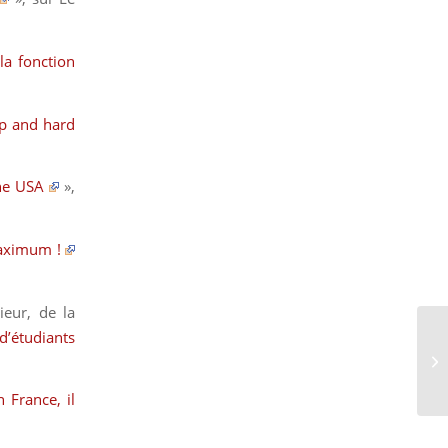
la fonction
op and hard
he USA
»,
maximum !
ieur, de la
 d’étudiants
 France, il