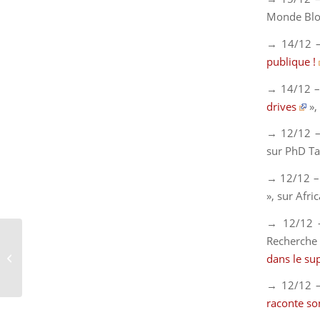
Monde Blo
→ 14/12 
publique !
→ 14/12 
drives
»,
→ 12/12 
sur
PhD Ta
→ 12/12 
», sur
Afri
→ 12/12 – 
Recherche 
Premier afterwork PhD
dans le su
à Bordeaux
→ 12/12 
raconte son