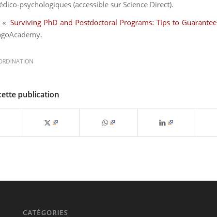
édico-psychologiques
(accessible sur
Science Direct
)
.
– «
Surviving PhD and Postdoctoral Programs: Tips to Guarantee
agoAcademy.
ORDINATION
cette publication
CATÉGORIES