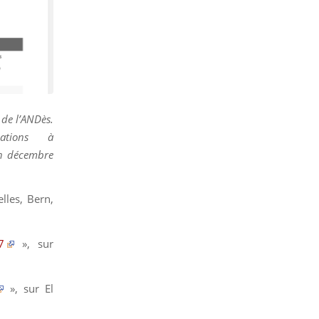
 de l’ANDès.
ations à
 en décembre
elles, Bern,
7
», sur
», sur
El