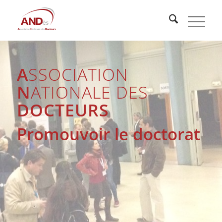
A
SSOCIATION
N
ATIONALE DES
DOCTEURS
Promouvoir le doctorat