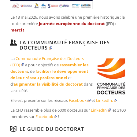
Le 13 mai 2026, nous avons célébré une première historique : la
toute première
Journée européenne du doctorat
(JED) :
merci
!
LA COMMUNAUTÉ FRANÇAISE DES
DOCTEURS
La
Communauté Française des Docteurs
(CFD)
a pour objectifs de
rassembler les
docteurs
, de
faciliter le développement
de leur réseau professionnel
et
d’
augmenter la visibilité du doctorat
dans
la société.
Elle est présente sur les réseaux
Facebook
et
LinkedIn.
La CFD rassemble plus de 6000 docteurs sur
LinkedIn
et 3100
membres sur
Facebook
!
LE GUIDE DU DOCTORAT