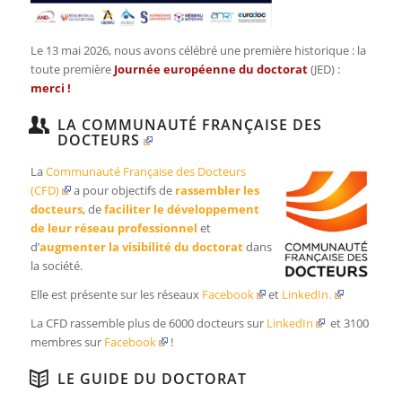
Le 13 mai 2026, nous avons célébré une première historique : la
toute première
Journée européenne du doctorat
(JED) :
merci
!
LA COMMUNAUTÉ FRANÇAISE DES
DOCTEURS
La
Communauté Française des Docteurs
(CFD)
a pour objectifs de
rassembler les
docteurs
, de
faciliter le développement
de leur réseau professionnel
et
d’
augmenter la visibilité du doctorat
dans
la société.
Elle est présente sur les réseaux
Facebook
et
LinkedIn.
La CFD rassemble plus de 6000 docteurs sur
LinkedIn
et 3100
membres sur
Facebook
!
LE GUIDE DU DOCTORAT