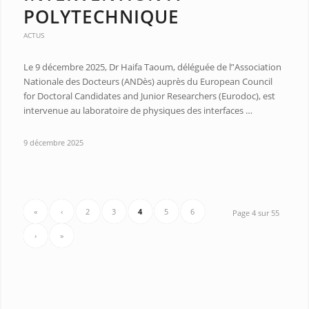
POLYTECHNIQUE
ACTUS
Le 9 décembre 2025, Dr Haifa Taoum, déléguée de l’'Association
Nationale des Docteurs (ANDès) auprès du European Council
for Doctoral Candidates and Junior Researchers (Eurodoc), est
intervenue au laboratoire de physiques des interfaces …
9 décembre 2025
«
‹
2
3
4
5
6
Page 4 sur 55
›
»