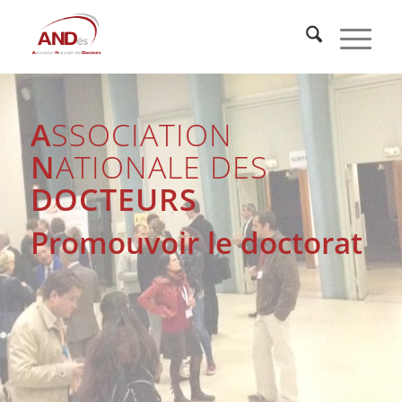
A
SSOCIATION
N
ATIONALE DES
DOCTEURS
Promouvoir le doctorat