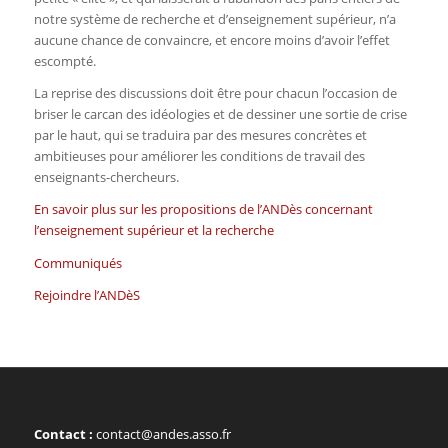
notre système de recherche et d’enseignement supérieur, n’a
aucune chance de convaincre, et encore moins d’avoir l’effet
escompté.
La reprise des discussions doit être pour chacun l’occasion de
briser le carcan des idéologies et de dessiner une sortie de crise
par le haut, qui se traduira par des mesures concrètes et
ambitieuses pour améliorer les conditions de travail des
enseignants-chercheurs.
En savoir plus sur les propositions de l’ANDès concernant
l’enseignement supérieur et la recherche
Communiqués
Rejoindre l’ANDèS
Contact :
contact@andes.asso.fr