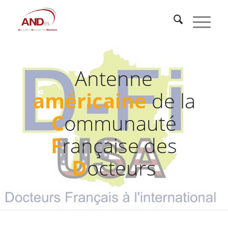
Antenne
américaine
de la
C
ommunauté
F
rançaise des
D
octeurs