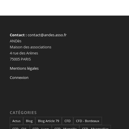
Contact :
contact@andes.asso.fr
ANDès
Maison des associations
4 rue des Arènes
75005 PARIS
Mentions légales
Connexion
CATÉGORIES
Actus
Blog
Blog Article 79
CFD
CFD - Bordeaux
CFD - CVL
CFD - Lyon
CFD - Marseille
CFD - Montpellier