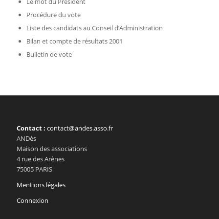
Le mot du Président
Procédure du vote
Liste des candidats au Conseil d’Administration
Bilan et compte de résultats 2001
Bulletin de vote
Contact :
contact@andes.asso.fr
ANDès
Maison des associations
4 rue des Arènes
75005 PARIS
Mentions légales
Connexion