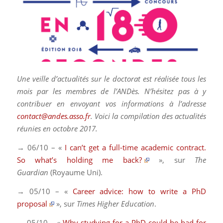
Une veille d’actualités sur le doctorat est réalisée tous les
mois par les membres de l’ANDès. N’hésitez pas à y
contribuer en envoyant vos informations à l’adresse
contact@andes.asso.fr
. Voici la compilation des actualités
réunies en octobre 2017.
→ 06/10 – «
I can’t get a full-time academic contract.
So what’s holding me back?
», sur
The
Guardian
(Royaume Uni).
→ 05/10 – «
Career advice: how to write a PhD
proposal
», sur
Times Higher Education
.
→ 05/10 – «
Why studying for a PhD could be bad for