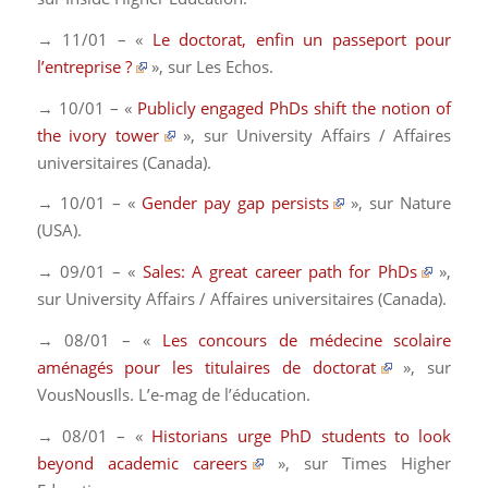
→ 11/01 – «
Le doctorat, enfin un passeport pour
l’entreprise ?
», sur
Les Echos
.
→ 10/01 – «
Publicly engaged PhDs shift the notion of
the ivory tower
», sur
University Affairs / Affaires
universitaires
(Canada).
→ 10/01 – «
Gender pay gap persists
», sur
Nature
(USA).
→ 09/01 – «
Sales: A great career path for PhDs
»,
sur
University Affairs / Affaires universitaires
(Canada).
→ 08/01 – «
Les concours de médecine scolaire
aménagés pour les titulaires de doctorat
», sur
VousNousIls. L’e-mag de l’éducation
.
→ 08/01 – «
Historians urge PhD students to look
beyond academic careers
», sur
Times Higher