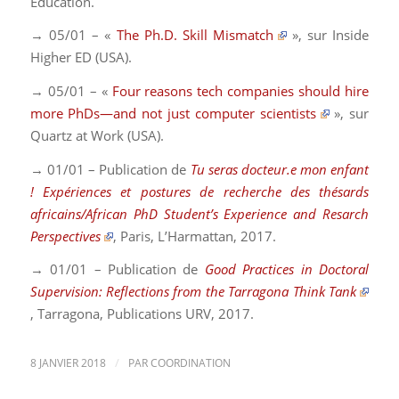
Education
.
→ 05/01 – «
The Ph.D. Skill Mismatch
», sur
Inside
Higher ED
(USA).
→ 05/01 – «
Four reasons tech companies should hire
more PhDs—and not just computer scientists
», sur
Quartz at Work
(USA).
→ 01/01 – Publication de
Tu seras docteur.e mon enfant
! Expériences et postures de recherche des thésards
africains/African PhD Student’s Experience and Resarch
Perspectives
, Paris, L’Harmattan, 2017.
→ 01/01 – Publication de
Good Practices in Doctoral
Supervision: Reflections from the Tarragona Think Tank
, Tarragona, Publications URV, 2017.
/
8 JANVIER 2018
PAR
COORDINATION