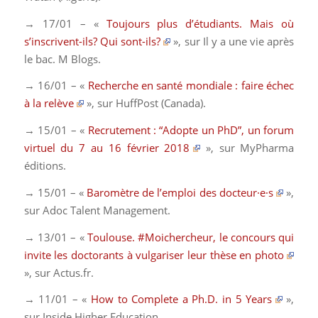
→ 17/01 – «
Toujours plus d’étudiants. Mais où
s’inscrivent-ils? Qui sont-ils?
», sur
Il y a une vie après
le bac. M Blog
s.
→ 16/01 – «
Recherche en santé mondiale : faire échec
à la relève
», sur
HuffPost
(Canada).
→ 15/01 – «
Recrutement : “Adopte un PhD”, un forum
virtuel du 7 au 16 février 2018
», sur
MyPharma
éditions
.
→ 15/01 – «
Baromètre de l’emploi des docteur·e·s
»,
sur
Adoc Talent Management
.
→ 13/01 – «
Toulouse. #Moichercheur, le concours qui
invite les doctorants à vulgariser leur thèse en photo
», sur
Actus.fr
.
→ 11/01 – «
How to Complete a Ph.D. in 5 Years
»,
sur
Inside Higher Education
.