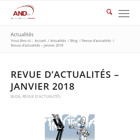
Actualités
Vous êtes ici :
Accueil
/
Actualités
/
Blog
/
Revue d'actualités
/
Revue d’actualités – janvier 2018
REVUE D’ACTUALITÉS –
JANVIER 2018
BLOG
,
REVUE D'ACTUALITÉS