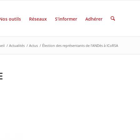
Nos outils
Réseaux
S’informer
Adhérer
eil
/
Actualités
/
Actus
/
Élection des représentants de l’ANDès à ICoRSA
E