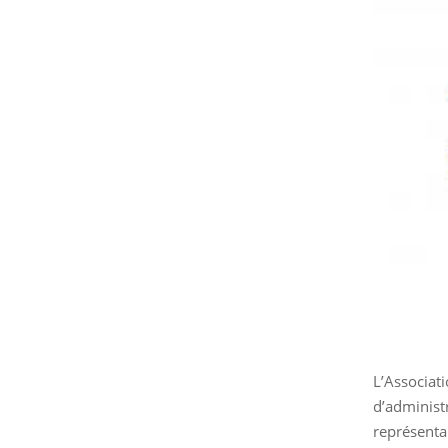
L’Associa
d’administ
représen