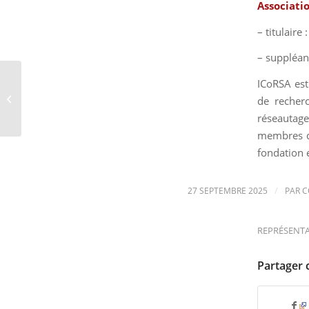
Associatio
– titulaire
– suppléan
ICoRSA est
Interview : la
communication floue
de recherc
sur les DBA
réseautage
membres da
fondation
/
27 SEPTEMBRE 2025
PAR
C
REPRÉSENT
Partager 