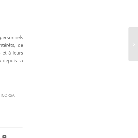
 personnels
ntérêts, de
 et à leurs
A depuis sa
,
ICORSA
,