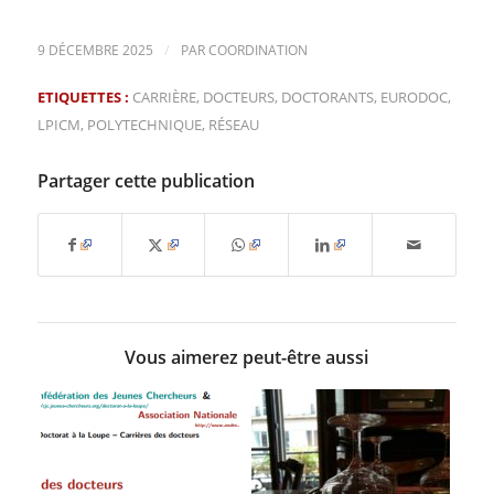
/
9 DÉCEMBRE 2025
PAR
COORDINATION
ETIQUETTES :
CARRIÈRE
,
DOCTEURS
,
DOCTORANTS
,
EURODOC
,
LPICM
,
POLYTECHNIQUE
,
RÉSEAU
Partager cette publication
Vous aimerez peut-être aussi