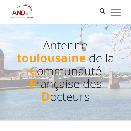
Antenne
toulousaine
de la
C
ommunauté
F
rançaise des
D
octeurs