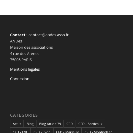
Contact :
contact@andes.asso.fr
ANDès
Maison des associations
4 rue des Arènes
75005 PARIS
Mentions légales
Connexion
CATÉGORIES
Actus
Blog
Blog Article 79
CFD
CFD - Bordeaux
CFD - CVL
CFD - Lyon
CFD - Marseille
CFD - Montpellier