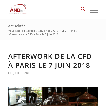
Actualités
Vous êtes ici :
Accueil
/
Actualités
/
CFD
/
CFD - Paris
/
Afterwork de la CFD à Paris le 7 juin 2018
AFTERWORK DE LA CFD
À PARIS LE 7 JUIN 2018
CFD
,
CFD - PARIS