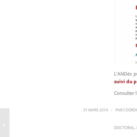
L’ANDès pu
suivi du p
Consulter l
/
31 MARS 2014
PAR
COORDI
Journée européenne
des chercheuses sur le
DOCTORAL
,
thème "Financing in
European...