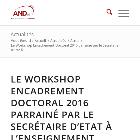
Actualités
Vous êtes ici :
Accueil
/
Actualités
/
Actus
/
Le Workshop Encadrement Doctoral 2016 parrainé par le Secrétaire
d’Etat à...
LE WORKSHOP
ENCADREMENT
DOCTORAL 2016
PARRAINÉ PAR LE
SECRÉTAIRE D’ETAT À
L’ENSEIGNEMENT