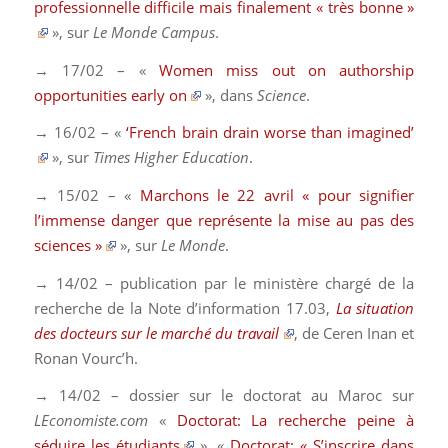
professionnelle difficile mais finalement « très bonne »
», sur
Le Monde Campus
.
→ 17/02 – «
Women miss out on authorship
opportunities early on
», dans
Science
.
→ 16/02 – «
‘French brain drain worse than imagined’
», sur
Times Higher Education
.
→ 15/02 – «
Marchons le 22 avril « pour signifier
l’immense danger que représente la mise au pas des
sciences »
», sur
Le Monde
.
→ 14/02 – publication par le ministère chargé de la
recherche de la Note d’information 17.03,
La situation
des docteurs sur le marché du travail
, de Ceren Inan et
Ronan Vourc’h.
→ 14/02 – dossier sur le doctorat au Maroc sur
LEconomiste.com
«
Doctorat: La recherche peine à
séduire les étudiants
», «
Doctorat: « S’inscrire dans