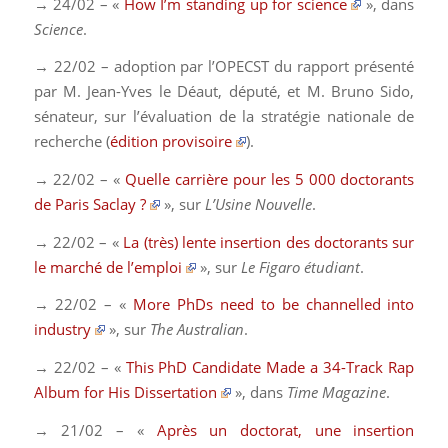
→ 24/02 – «
How I’m standing up for science
», dans
Science
.
→ 22/02 – adoption par l’OPECST du rapport présenté
par M. Jean-Yves le Déaut, député, et M. Bruno Sido,
sénateur, sur l’évaluation de la stratégie nationale de
recherche (
édition provisoire
).
→ 22/02 – «
Quelle carrière pour les 5 000 doctorants
de Paris Saclay ?
», sur
L’Usine Nouvelle
.
→ 22/02 – «
La (très) lente insertion des doctorants sur
le marché de l’emploi
», sur
Le Figaro étudiant
.
→ 22/02 – «
More PhDs need to be channelled into
industry
», sur
The Australian
.
→ 22/02 – «
This PhD Candidate Made a 34-Track Rap
Album for His Dissertation
», dans
Time Magazine
.
→ 21/02 – «
Après un doctorat, une insertion