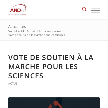
Actualités
Vous êtes ici :
Accueil
/
Actualités
/
Actus
/
Vote de soutien à la marche pour les sciences
VOTE DE SOUTIEN À LA
MARCHE POUR LES
SCIENCES
ACTUS