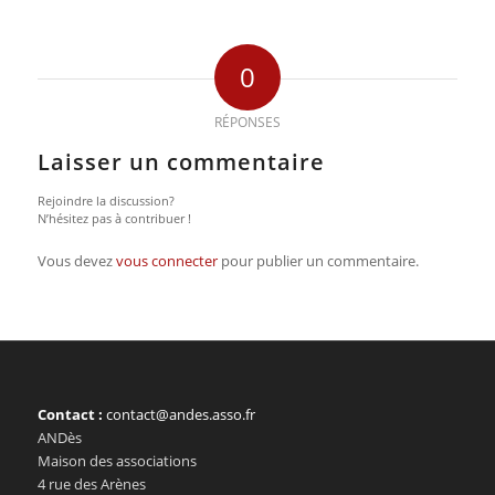
0
RÉPONSES
Laisser un commentaire
Rejoindre la discussion?
N’hésitez pas à contribuer !
Vous devez
vous connecter
pour publier un commentaire.
Contact :
contact@andes.asso.fr
ANDès
Maison des associations
4 rue des Arènes