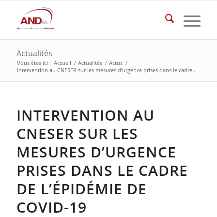
Actualités
Vous êtes ici :
Accueil
/
Actualités
/
Actus
/
Intervention au CNESER sur les mesures d’urgence prises dans le cadre...
INTERVENTION AU
CNESER SUR LES
MESURES D’URGENCE
PRISES DANS LE CADRE
DE L’ÉPIDÉMIE DE
COVID-19