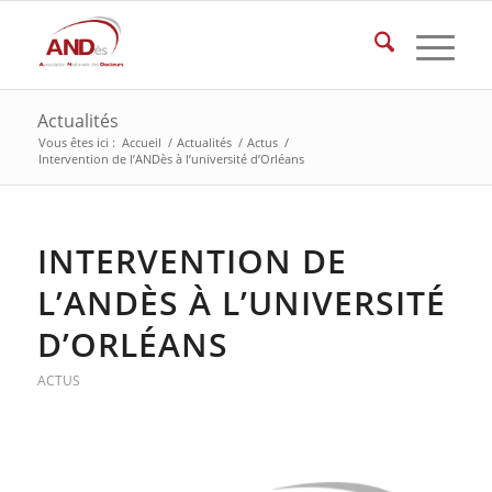
Actualités
Vous êtes ici :
Accueil
/
Actualités
/
Actus
/
Intervention de l’ANDès à l’université d’Orléans
INTERVENTION DE
L’ANDÈS À L’UNIVERSITÉ
D’ORLÉANS
ACTUS