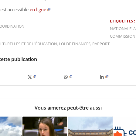
 est accessible
en ligne
.
ETIQUETTES :
OORDINATION
NATIONALE
,
A
COMMISSION
ULTURELLES ET DE L'ÉDUCATION
,
LOI DE FINANCES
,
RAPPORT
cette publication
Vous aimerez peut-être aussi