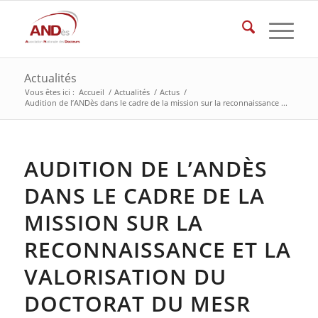
Actualités
Vous êtes ici :
Accueil
/
Actualités
/
Actus
/
Audition de l’ANDès dans le cadre de la mission sur la reconnaissance ...
AUDITION DE L’ANDÈS
DANS LE CADRE DE LA
MISSION SUR LA
RECONNAISSANCE ET LA
VALORISATION DU
DOCTORAT DU MESR