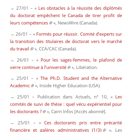
→ 27/01 – «
Les obstacles à la réussite des diplômés
du doctorat empêchent le Canada de tirer profit de
leurs compétences
»,
NewsWire
(Canada)
.
→ 26/01 – «
Formés pour réussir. Comité d’experts sur
la transition des titulaires de doctorat vers le marché
du travail
»,
CCA/CAC
(Canada).
→ 26/01 – «
Pour les sages-femmes, le plafond de
verre continue à l’université
»,
Libération.
→ 25/01 – «
The Ph.D. Student and the Alternative
Academic
»,
Inside Higher Education
(USA)
.
→ 25/01 – Publication dans
Actuels
, n° 10, «
Les
comités de suivi de thèse : quel vécu expérientiel pour
les doctorants ?
»,
Cairn Infos
[Accès abonné].
→ 25/01 – «
Ces doctorants pris entre précarité
financière et galères administratives (1/3)
»,
Les