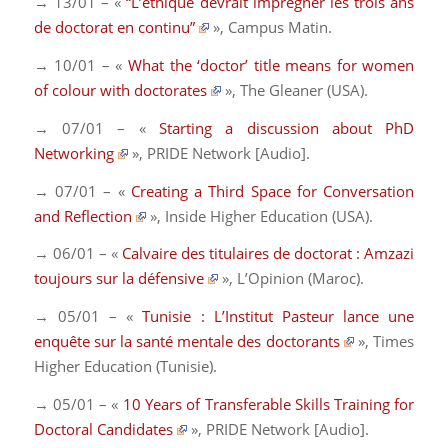
→ 13/01 – «
“L’éthique devrait imprégner les trois ans
de doctorat en continu”
»,
Campus Matin
.
→ 10/01 – «
What the ‘doctor’ title means for women
of colour with doctorates
»,
The Gleaner
(USA).
→ 07/01 – «
Starting a discussion about PhD
Networking
»,
PRIDE Network
[Audio]
.
→ 07/01 – «
Creating a Third Space for Conversation
and Reflection
»,
Inside Higher Education
(USA).
→ 06/01 – «
Calvaire des titulaires de doctorat : Amzazi
toujours sur la défensive
»,
L’Opinion
(Maroc).
→ 05/01 – «
Tunisie : L’Institut Pasteur lance une
enquête sur la santé mentale des doctorants
»,
Times
Higher Education
(Tunisie).
→ 05/01 – «
10 Years of Transferable Skills Training for
Doctoral Candidates
»,
PRIDE Network
[Audio]
.