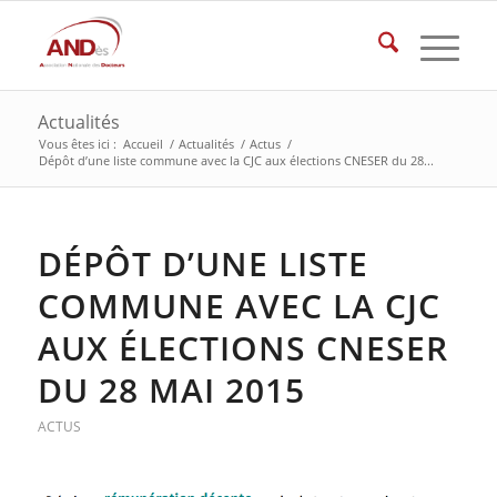
Actualités
Vous êtes ici :
Accueil
/
Actualités
/
Actus
/
Dépôt d’une liste commune avec la CJC aux élections CNESER du 28...
DÉPÔT D’UNE LISTE
COMMUNE AVEC LA CJC
AUX ÉLECTIONS CNESER
DU 28 MAI 2015
ACTUS