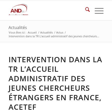
Actualités
Vous êtes ici :
Accueil
/
Actualités
/
Actus
/
Intervention dans la TR L’accueil administratif des jeunes chercheurs...
INTERVENTION DANS LA
TR L’ACCUEIL
ADMINISTRATIF DES
JEUNES CHERCHEURS
ÉTRANGERS EN FRANCE,
ACETEF