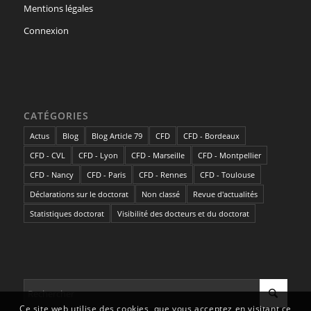
Mentions légales
Connexion
CATÉGORIES
Actus
Blog
Blog Article 79
CFD
CFD - Bordeaux
CFD - CVL
CFD - Lyon
CFD - Marseille
CFD - Montpellier
CFD - Nancy
CFD - Paris
CFD - Rennes
CFD - Toulouse
Déclarations sur le doctorat
Non classé
Revue d'actualités
Statistiques doctorat
Visibilité des docteurs et du doctorat
Ce site web utilise des cookies, que vous acceptez en visitant ce