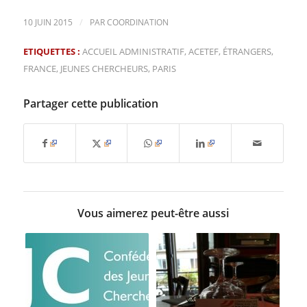
/
10 JUIN 2015
PAR
COORDINATION
ETIQUETTES :
ACCUEIL ADMINISTRATIF
,
ACETEF
,
ÉTRANGERS
,
FRANCE
,
JEUNES CHERCHEURS
,
PARIS
Partager cette publication
Vous aimerez peut-être aussi