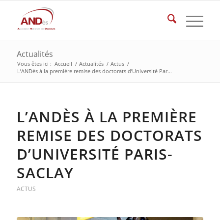
Actualités
Vous êtes ici :
Accueil
/
Actualités
/
Actus
/
L’ANDès à la première remise des doctorats d’Université Par...
L’ANDÈS À LA PREMIÈRE
REMISE DES DOCTORATS
D’UNIVERSITÉ PARIS-
SACLAY
ACTUS