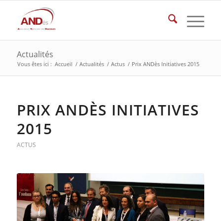
Actualités
Vous êtes ici :
Accueil
/
Actualités
/
Actus
/
Prix ANDès Initiatives 2015
PRIX ANDÈS INITIATIVES
2015
ACTUS