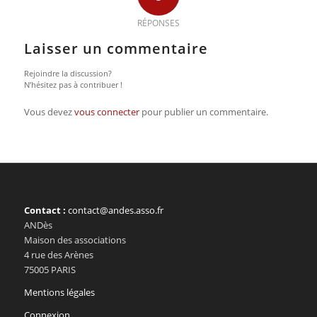
RÉPONSES
Laisser un commentaire
Rejoindre la discussion?
N’hésitez pas à contribuer !
Vous devez
vous connecter
pour publier un commentaire.
Contact :
contact@andes.asso.fr
ANDès
Maison des associations
4 rue des Arènes
75005 PARIS
Mentions légales
Connexion