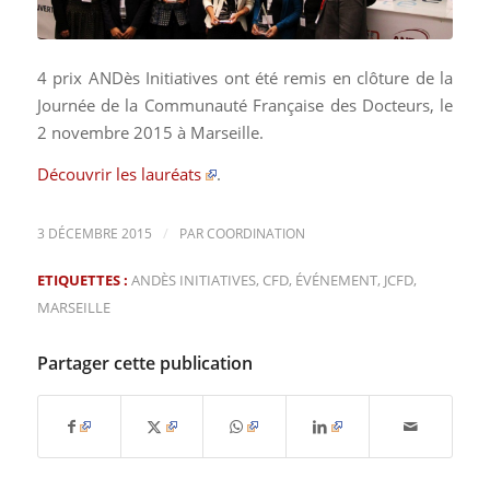
4 prix ANDès Initiatives ont été remis en clôture de la
Journée de la Communauté Française des Docteurs, le
2 novembre 2015 à Marseille.
Découvrir les lauréats
.
/
3 DÉCEMBRE 2015
PAR
COORDINATION
ETIQUETTES :
ANDÈS INITIATIVES
,
CFD
,
ÉVÉNEMENT
,
JCFD
,
MARSEILLE
Partager cette publication