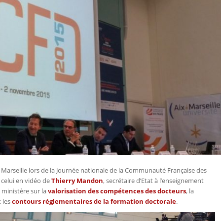
 Marseille lors de la Journée nationale de la Communauté Française des
 celui en vidéo de
Thierry Mandon
, secrétaire d’Etat à l’enseignement
 ministère sur la
valorisation des compétences des docteurs
, la
t les
contours réglementaires de la formation doctorale
.