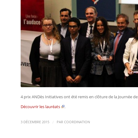
4 prix ANDès Initiatives ont été remis en clôture de la Journée
Découvrir les lauréats
.
/
3 DÉCEMBRE 2015
PAR
COORDINATION