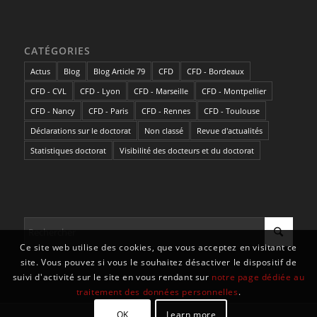
CATÉGORIES
Actus
Blog
Blog Article 79
CFD
CFD - Bordeaux
CFD - CVL
CFD - Lyon
CFD - Marseille
CFD - Montpellier
CFD - Nancy
CFD - Paris
CFD - Rennes
CFD - Toulouse
Déclarations sur le doctorat
Non classé
Revue d'actualités
Statistiques doctorat
Visibilité des docteurs et du doctorat
Ce site web utilise des cookies, que vous acceptez en visitant ce
site. Vous pouvez si vous le souhaitez désactiver le dispositif de
suivi d'activité sur le site en vous rendant sur
notre page dédiée au
traitement des données personnelles
.
OK
Learn more