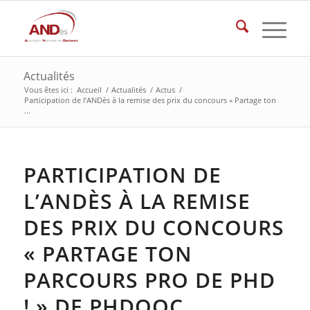
Actualités
Vous êtes ici :
Accueil
/
Actualités
/
Actus
/
Participation de l’ANDès à la remise des prix du concours « Partage ton
...
PARTICIPATION DE
L’ANDÈS À LA REMISE
DES PRIX DU CONCOURS
« PARTAGE TON
PARCOURS PRO DE PHD
! » DE PHDOOC