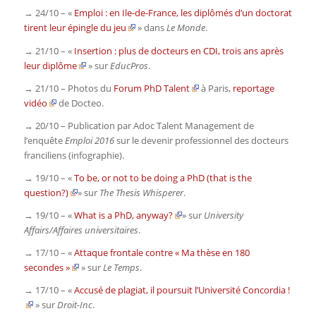
→ 24/10 – «
Emploi : en Ile-de-France, les diplômés d’un doctorat
tirent leur épingle du jeu
» dans
Le Monde
.
→ 21/10 – «
Insertion : plus de docteurs en CDI, trois ans après
leur diplôme
» sur
EducPros
.
→ 21/10 – Photos du
Forum PhD Talent
à Paris,
reportage
vidéo
de Docteo.
→ 20/10 – Publication par Adoc Talent Management de
l’enquête
Emploi 2016
sur le devenir professionnel des docteurs
franciliens (infographie).
→ 19/10 – «
To be, or not to be doing a PhD (that is the
question?)
» sur
The Thesis Whisperer
.
→ 19/10 – «
What is a PhD, anyway?
» sur
University
Affairs/Affaires universitaires
.
→ 17/10 – «
Attaque frontale contre « Ma thèse en 180
secondes »
» sur
Le Temps
.
→ 17/10 – «
Accusé de plagiat, il poursuit l’Université Concordia !
» sur
Droit-Inc
.