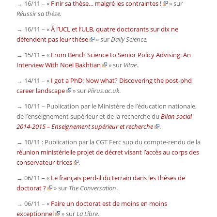
→ 16/11 – «
Finir sa thèse… malgré les contraintes !
» sur
Réussir sa thèse.
→ 16/11 – «
À l’UCL et l’ULB, quatre doctorants sur dix ne
défendent pas leur thèse
» sur
Daily Science.
→ 15/11 – «
From Bench Science to Senior Policy Advising: An
Interview With Noel Bakhtian
» sur
Vitae
.
→ 14/11 – «
I got a PhD: Now what? Discovering the post-phd
career landscape
» sur
Piirus.ac.uk
.
→ 10/11 – Publication par le Ministère de l’éducation nationale,
de l’enseignement supérieur et de la recherche du
Bilan social
2014-2015 – Enseignement supérieur et recherche
.
→ 10/11 : Publication par la CGT Ferc sup du compte-rendu de la
réunion ministérielle projet de décret visant l’accès au corps des
conservateur-trices
.
→ 06/11 – «
Le français perd-il du terrain dans les thèses de
doctorat ?
» sur
The Conversation
.
→ 06/11 – «
Faire un doctorat est de moins en moins
exceptionnel
» sur
La Libre
.