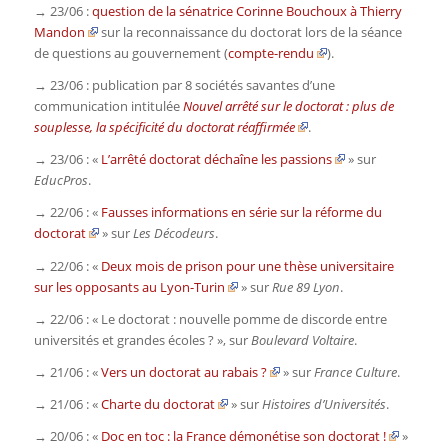
→ 23/06 :
question de la sénatrice Corinne Bouchoux à Thierry
Mandon
sur la reconnaissance du doctorat lors de la séance
de questions au gouvernement (
compte-rendu
).
→ 23/06 : publication par 8 sociétés savantes d’une
communication intitulée
Nouvel arrêté sur le doctorat : plus de
souplesse, la spécificité du doctorat réaffirmée
.
→ 23/06 : «
L’arrêté doctorat déchaîne les passions
» sur
EducPros
.
→ 22/06 : «
Fausses informations en série sur la réforme du
doctorat
» sur
Les Décodeurs
.
→ 22/06 : «
Deux mois de prison pour une thèse universitaire
sur les opposants au Lyon-Turin
» sur
Rue 89 Lyon
.
→ 22/06 : « Le doctorat : nouvelle pomme de discorde entre
universités et grandes écoles ? », sur
Boulevard Voltaire
.
→ 21/06 : «
Vers un doctorat au rabais ?
» sur
France Culture
.
→ 21/06 : «
Charte du doctorat
» sur
Histoires d’Universités
.
→ 20/06 : «
Doc en toc : la France démonétise son doctorat !
»