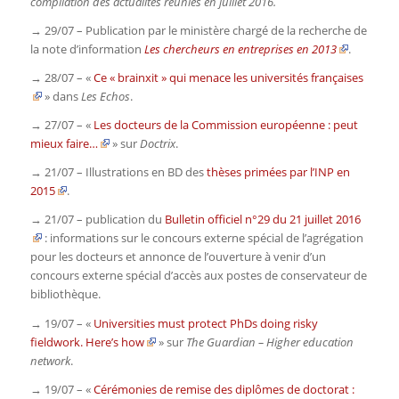
compilation des actualités réunies en juillet 2016.
→ 29/07 – Publication par le ministère chargé de la recherche de
la note d’information
Les chercheurs en entreprises en 2013
.
→ 28/07 – «
Ce « brainxit » qui menace les universités françaises
» dans
Les Echos
.
→ 27/07 – «
Les docteurs de la Commission européenne : peut
mieux faire…
» sur
Doctrix
.
→ 21/07 – Illustrations en BD des
thèses primées par l’INP en
2015
.
→ 21/07 – publication du
Bulletin officiel n°29 du 21 juillet 2016
: informations sur le concours externe spécial de l’agrégation
pour les docteurs et annonce de l’ouverture à venir d’un
concours externe spécial d’accès aux postes de conservateur de
bibliothèque.
→ 19/07 – «
Universities must protect PhDs doing risky
fieldwork. Here’s how
» sur
The Guardian – Higher education
network
.
→ 19/07 – «
Cérémonies de remise des diplômes de doctorat :