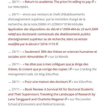
→ 30/11 – «
Return to academia: The price I’m willing to pay
»
sur
NatureJobs
.
→ 29/11 – envoi aux recteurs et chefs d’établissements
d’enseignement supérieur, par le ministère chargé de la
recherche, de la note DGRH A1-2/DM/n°0194 intitulée
Application des dispositions du décret n°2009-464 du 23 avril 2009
relatif aux doctorants contractuels des établissements publics
d’enseignement supérieur ou de recherche, dans sa version
modifiée par le décret n°2016-1173
.
→ 29/11 – «
Seulement 38% des thèses en sciences humaines et
sociales sont rémunérées
» sur
Le Monde
.
→ 29/11 – «
Ne dites pas à mes collègues que je dirige des
thèses, ils croient que je corrige des copies !
» sur
Cracking the
management code. Un blog EducPros
.
→ 28/11 – «
Pour une maison des docteurs
» sur
EducPros
.
→ 27/11 – «
Book Review: A Survival Kit for Doctoral Students
and Their Supervisors: Traveling the Landscape of Research by
Lene Tanggaard and Charlotte Wegener
» sur
The London
School of Economics and Political Sciences
.