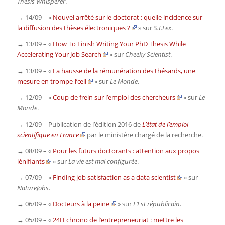
Thesis Whisperer
.
→ 14/09 – «
Nouvel arrêté sur le doctorat : quelle incidence sur
la diffusion des thèses électroniques ?
» sur
S.I.Lex
.
→ 13/09 – «
How To Finish Writing Your PhD Thesis While
Accelerating Your Job Search
» sur
Cheeky Scientist
.
→ 13/09 – «
La hausse de la rémunération des thésards, une
mesure en trompe-l’œil
» sur
Le Monde
.
→ 12/09 – «
Coup de frein sur l’emploi des chercheurs
» sur
Le
Monde
.
→ 12/09 – Publication de l’édition 2016 de
L’état de l’emploi
scientifique en France
par le ministère chargé de la recherche.
→ 08/09 – «
Pour les futurs doctorants : attention aux propos
lénifiants
» sur
La vie est mal configurée
.
→ 07/09 – «
Finding job satisfaction as a data scientist
» sur
NatureJobs
.
→ 06/09 – «
Docteurs à la peine
» sur
L’Est républicain
.
→ 05/09 – «
24H chrono de l’entrepreneuriat : mettre les