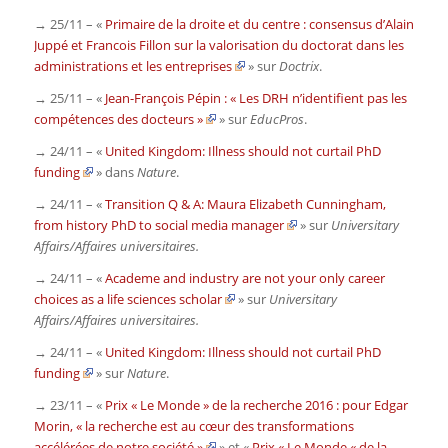
→ 25/11 – «
Primaire de la droite et du centre : consensus d’Alain
Juppé et Francois Fillon sur la valorisation du doctorat dans les
administrations et les entreprises
» sur
Doctrix
.
→ 25/11 – «
Jean-François Pépin : « Les DRH n’identifient pas les
compétences des docteurs »
» sur
EducPros
.
→ 24/11 – «
United Kingdom: Illness should not curtail PhD
funding
» dans
Nature
.
→ 24/11 – «
Transition Q & A: Maura Elizabeth Cunningham,
from history PhD to social media manager
» sur
Universitary
Affairs/Affaires universitaires.
→ 24/11 – «
Academe and industry are not your only career
choices as a life sciences scholar
» sur
Universitary
Affairs/Affaires universitaires.
→ 24/11 – «
United Kingdom: Illness should not curtail PhD
funding
» sur
Nature
.
→ 23/11 – «
Prix « Le Monde » de la recherche 2016 : pour Edgar
Morin, « la recherche est au cœur des transformations
accélérées de notre société »
» et «
Prix « Le Monde « de la