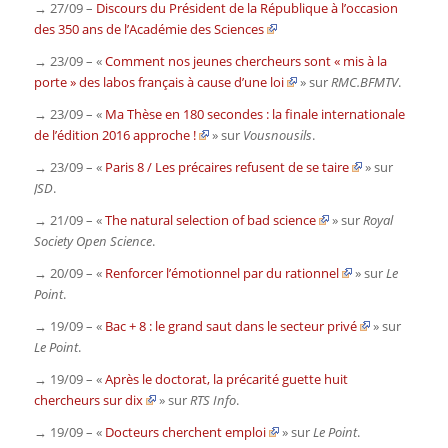
→ 27/09 –
Discours du Président de la République à l’occasion
des 350 ans de l’Académie des Sciences
→ 23/09 – «
Comment nos jeunes chercheurs sont « mis à la
porte » des labos français à cause d’une loi
» sur
RMC.BFMTV
.
→ 23/09 – «
Ma Thèse en 180 secondes : la finale internationale
de l’édition 2016 approche !
» sur
Vousnousils
.
→ 23/09 – «
Paris 8 / Les précaires refusent de se taire
» sur
JSD
.
→ 21/09 – «
The natural selection of bad science
» sur
Royal
Society Open Science
.
→ 20/09 – «
Renforcer l’émotionnel par du rationnel
» sur
Le
Point
.
→ 19/09 – «
Bac + 8 : le grand saut dans le secteur privé
» sur
Le Point
.
→ 19/09 – «
Après le doctorat, la précarité guette huit
chercheurs sur dix
» sur
RTS Info
.
→ 19/09 – «
Docteurs cherchent emploi
» sur
Le Point
.