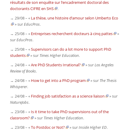
résultats de son enquête sur l’encadrement doctoral des
doctorants CIFRE en SHS
.
→ 29/08 – «
La thèse, une histoire d’amour selon Umberto Eco
» sur
EducPros
.
→ 25/08 – «
Entreprises recherchent docteurs à cinq pattes
»
sur
EducPros
.
→ 25/08 – «
Supervisors can do a lot more to support PhD
students
» sur
Times Higher Education
.
→ 24/08 – «
Are PhD Students Irrational?
» sur
Los Angeles
Review of Books
.
→ 24/08 – «
How to get into a PhD program
» sur
The Thesis
Whisperer
.
→ 24/08 – «
Finding job satisfaction as a science liaison
» sur
NatureJobs
.
→ 23/08 – «
Is it time to take PhD supervisions out of the
classroom?
» sur
Times Higher Education
.
→ 23/08 – «
To Postdoc or Not?
» sur
Inside Higher ED
.