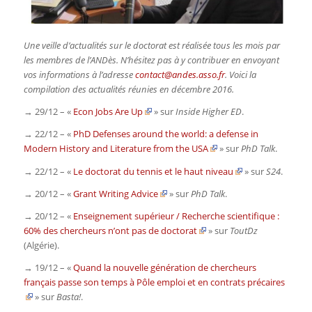
Une veille d’actualités sur le doctorat est réalisée tous les mois par
les membres de l’ANDès. N’hésitez pas à y contribuer en envoyant
vos informations à l’adresse
contact@andes.asso.fr
. Voici la
compilation des actualités réunies en décembre 2016.
→ 29/12 – «
Econ Jobs Are Up
» sur
Inside Higher ED
.
→ 22/12 – «
PhD Defenses around the world: a defense in
Modern History and Literature from the USA
» sur
PhD Talk
.
→ 22/12 – «
Le doctorat du tennis et le haut niveau
» sur
S24
.
→ 20/12 – «
Grant Writing Advice
» sur
PhD Talk
.
→ 20/12 – «
Enseignement supérieur / Recherche scientifique :
60% des chercheurs n’ont pas de doctorat
» sur
ToutDz
(Algérie).
→ 19/12 – «
Quand la nouvelle génération de chercheurs
français passe son temps à Pôle emploi et en contrats précaires
» sur
Basta!
.