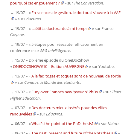
pourquoi cet engouement ?
» sur
The Conversation
.
→ 19/07 – «
En sciences de gestion, le doctorat s’ouvre à la VAE
» sur
EducPros
.
→ 19/07 – «
Laëtitia, doctorante à mi-temps
» sur
France
Guyane
.
→ 19/07 – « 5 étapes pour réseauter efficacement en
conférence » sur
ABG Intelli’Agence
.
→ 15/07 – Dixième épisode du OneDocShow
«
ONEDOCSHOW#10 – Edition AUVERGNE
» sur
Youtube
.
→ 13/07 – «
A la fac, toges et toques sont de nouveau de sortie
» sur
Campus, le Monde des étudiants
.
→ 13/07 – «
Fury over France’s new ‘pseudo’ PhDs
» sur
Times
Higher Education
.
→ 07/07 – «
Des docteurs mieux insérés pour des élites
renouvelées
» sur
EducPros
.
→ 06/07 – «
What’s the point of the PhD thesis?
» sur
Nature
.
→ 06/07 – «
The past, present and future of the PhD thesis
»