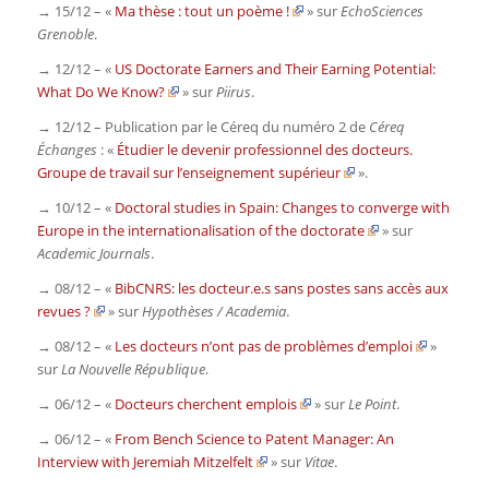
→ 15/12 – «
Ma thèse : tout un poème !
» sur
EchoSciences
Grenoble
.
→ 12/12 – «
US Doctorate Earners and Their Earning Potential:
What Do We Know?
» sur
Piirus
.
→ 12/12 – Publication par le Céreq du numéro 2 de
Céreq
Échanges
: «
Étudier le devenir professionnel des docteurs.
Groupe de travail sur l’enseignement supérieur
».
→ 10/12 – «
Doctoral studies in Spain: Changes to converge with
Europe in the internationalisation of the doctorate
» sur
Academic Journals
.
→ 08/12 – «
BibCNRS: les docteur.e.s sans postes sans accès aux
revues ?
» sur
Hypothèses / Academia
.
→ 08/12 – «
Les docteurs n’ont pas de problèmes d’emploi
»
sur
La Nouvelle République
.
→ 06/12 – «
Docteurs cherchent emplois
» sur
Le Point
.
→ 06/12 – «
From Bench Science to Patent Manager: An
Interview with Jeremiah Mitzelfelt
» sur
Vitae
.