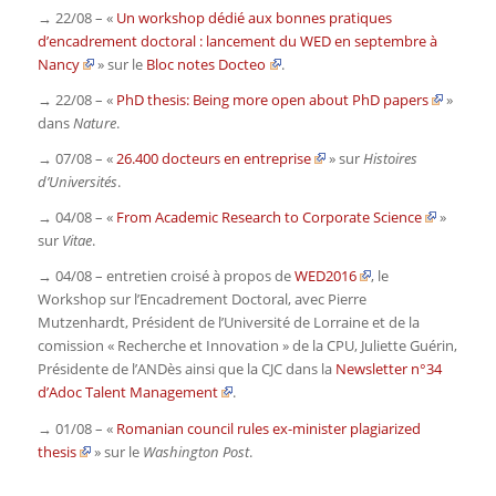
→ 22/08 – «
Un workshop dédié aux bonnes pratiques
d’encadrement doctoral : lancement du WED en septembre à
Nancy
» sur le
Bloc notes Docteo
.
→ 22/08 – «
PhD thesis: Being more open about PhD papers
»
dans
Nature
.
→ 07/08 – «
26.400 docteurs en entreprise
» sur
Histoires
d’Universités
.
→ 04/08 – «
From Academic Research to Corporate Science
»
sur
Vitae
.
→ 04/08 – entretien croisé à propos de
WED2016
, le
Workshop sur l’Encadrement Doctoral, avec Pierre
Mutzenhardt, Président de l’Université de Lorraine et de la
comission « Recherche et Innovation » de la CPU, Juliette Guérin,
Présidente de l’ANDès ainsi que la CJC dans la
Newsletter n°34
d’Adoc Talent Management
.
→ 01/08 – «
Romanian council rules ex-minister plagiarized
thesis
» sur le
Washington Post
.