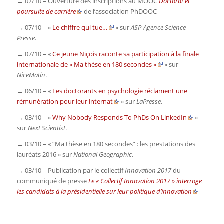
→ 07/10 – Ouverture des inscriptions au MOOC
Doctorat et
poursuite de carrière
de l’association PhDOOC
→ 07/10 – «
Le chiffre qui tue…
» sur
ASP-Agence Science-
Presse
.
→ 07/10 – «
Ce jeune Niçois raconte sa participation à la finale
internationale de « Ma thèse en 180 secondes »
» sur
NiceMatin
.
→ 06/10 – «
Les doctorants en psychologie réclament une
rémunération pour leur internat
» sur
LaPresse
.
→ 03/10 – «
Why Nobody Responds To PhDs On LinkedIn
»
sur
Next Scientist
.
→ 03/10 – « “Ma thèse en 180 secondes” : les prestations des
lauréats 2016 » sur
National Geographic
.
→ 03/10 – Publication par le collectif
Innovation 2017
du
communiqué de presse
Le « Collectif Innovation 2017 » interroge
les candidats à la présidentielle sur leur politique d’innovation