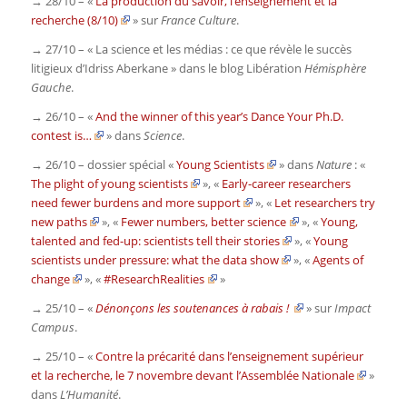
→ 28/10 – «
La production du savoir, l’enseignement et la
recherche (8/10)
» sur
France Culture
.
→ 27/10 – « La science et les médias : ce que révèle le succès
litigieux d’Idriss Aberkane » dans le blog Libération
Hémisphère
Gauche
.
→ 26/10 – «
And the winner of this year’s Dance Your Ph.D.
contest is…
» dans
Science
.
→ 26/10 – dossier spécial «
Young Scientists
» dans
Nature
: «
The plight of young scientists
», «
Early-career researchers
need fewer burdens and more support
», «
Let researchers try
new paths
», «
Fewer numbers, better science
», «
Young,
talented and fed-up: scientists tell their stories
», «
Young
scientists under pressure: what the data show
», «
Agents of
change
», «
#ResearchRealities
»
→ 25/10 – «
Dénonçons les soutenances à rabais !
» sur
Impact
Campus
.
→ 25/10 – «
Contre la précarité dans l’enseignement supérieur
et la recherche, le 7 novembre devant l’Assemblée Nationale
»
dans
L’Humanité
.