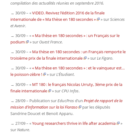
compilation des actualités réunies en septembre 2016.
→ 30/09 – «
VIDEO. Revivez l’édition 2016 de la finale
internationale de « Ma thèse en 180 secondes »
» sur
Sciences
et Avenir
.
→ 30/09 – «
« Ma thèse en 180 secondes » : un Français sur le
podium
» sur
Ouest France
.
→ 30/09 – «
Ma thèse en 180 secondes : un Français remporte le
troisième prix de la finale internationale
» sur
Le Figaro
.
→ 30/09 – «
« Ma thèse en 180 secondes » : et le vainqueur est…
le poisson-zèbre !
» sur
L’Étudiant
.
→ 30/09 – «
MT 180 : le français Nicolas Urruty, 3ème prix de la
finale internationale
» sur
CPU Infos
.
→ 28/09 – Publication sur
EducPros
d’un
Projet de rapport de la
mission d’information sur la loi Fioraso
par les députés
Sandrine Doucet et Benoit Apparu.
→ 27/09 – «
Young researchers thrive in life after academia
»
sur
Nature
.