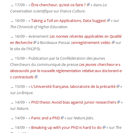
→ 17/09 – «
Être chercheur, qu’est-ce faire ?
» dans
La
Conversation scientifique
sur
France Culture
.
→ 16/09 – «
Taking a Toll on Applications, Data Suggest
» sur
The Chronicle of Higher Education
.
→ 16/09 – événement
Les normes récentes applicables en Qualité
en Recherche
à Bordeaux-Pessac (
enregistrement vidéo
sur
le site de l’IN2P3).
→ 15/09 – Publication par la Confédération des Jeunes
Chercheurs du communiqué de presse
Les jeunes chercheur-e-s
abasourdis par la nouvelle réglementation relative aux doctorant-e-
s contractuels
.
→ 15/09 – «
L’Université française, laboratoire de la précarité
»
sur
La Brique
.
→ 14/09 – «
PhD thesis: Avoid bias against junior researchers
»
sur
Nature
.
→ 14/09 – «
Panic and a PhD
» sur
Nature Jobs
.
→ 14/09 – «
Breaking up with your PhD is hard to do
» sur
The