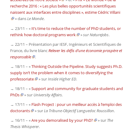
recherche 2016 : « Les plus belles opportunités scientifiques
naissent aux interfaces entre disciplines », estime Cédric Villani
» dans
Le Monde
.
→ 23/11 – «
It’s time to reduce the number of PhD students, or
rethink how doctoral programs work
»
sur NatureJobs
.
→ 22/11 – Présentation par IESF, Ingénieurs et Scientifiques de
France, du livre blanc
Relever les défis d’une économie prospère et
responsable
.
→ 18/11 – «
Thinking Outside the Pipeline. Study suggests Ph.D.
supply isn’t the problem when it comes to diversifying the
professoriate
» sur
Inside Higher ED.
→ 18/11 – «
Support and community for graduate students and
PhDs
» sur
University Affairs.
→ 17/11 – «
Flash Project : pour un meilleur accès à l’emploi des
doctorants
» sur
La Tribune-Objectif Languedoc Roussillon
.
→ 16/11 – «
Are you demoralised by your PhD?
» sur
The
Thesis Whisperer
.