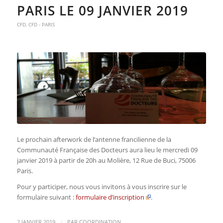
PARIS LE 09 JANVIER 2019
CFD
,
CFD - PARIS
Le prochain afterwork de l’antenne francilienne de la
Communauté Française des Docteurs aura lieu le mercredi 09
janvier 2019 à partir de 20h au Molière, 12 Rue de Buci, 75006
Paris.
Pour y participer, nous vous invitons à vous inscrire sur le
formulaire suivant :
formulaire d’inscription
.
/
2 JANVIER 2019
PAR
COORDINATION