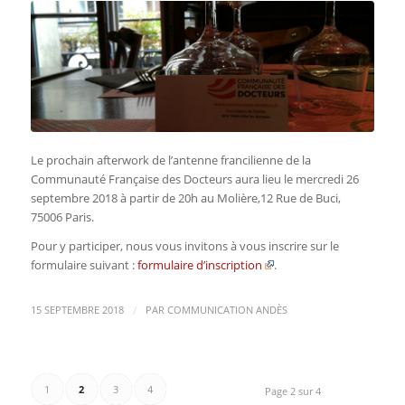
Le prochain afterwork de l’antenne francilienne de la
Communauté Française des Docteurs aura lieu le mercredi 26
septembre 2018 à partir de 20h au Molière,12 Rue de Buci,
75006 Paris.
Pour y participer, nous vous invitons à vous inscrire sur le
formulaire suivant :
formulaire d’inscription
.
/
15 SEPTEMBRE 2018
PAR
COMMUNICATION ANDÈS
1
2
3
4
Page 2 sur 4