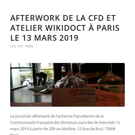
AFTERWORK DE LA CFD ET
ATELIER WIKIDOCT À PARIS
LE 13 MARS 2019
CFD
,
CFD - PARIS
Le prochain afterwork de l’antenne francilienne de la
Communauté Française des Docteurs aura lieu le mercredi 13
mars 2019 à partir de 20h au Molière, 12 Rue de Buci, 75006