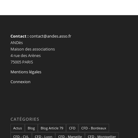
Contact :
contact@andes.asso.fr
ANDès
Maison des associations
4 rue des Arènes
75005 PARIS
Mentions légales
Connexion
CATÉGORIES
Actus
Blog
Blog Article 79
CFD
CFD - Bordeaux
CFD - CVL
CFD - Lyon
CFD - Marseille
CFD - Montpellier