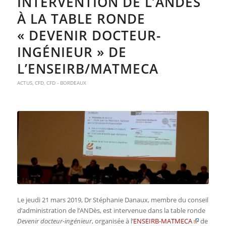
INTERVENTION DE L’ANDÈS
À LA TABLE RONDE
« DEVENIR DOCTEUR-
INGÉNIEUR » DE
L’ENSEIRB/MATMECA
ACTUS
,
CFD
,
CFD - BORDEAUX
Le jeudi 21 mars 2019, Dr Stéphanie Danaux, membre du conseil
d’administration de l’ANDès, est intervenue dans la table ronde
Devenir docteur-ingénieur
, organisée à l’
ENSEIRB-MATMECA
de