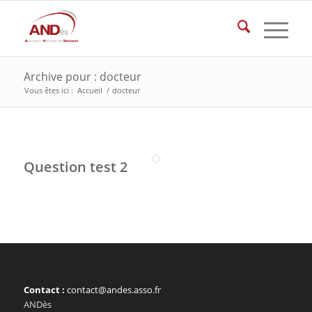
Archive pour : docteur
Vous êtes ici :
Accueil
/
docteur
Question test 2
Contact :
contact@andes.asso.fr
ANDès