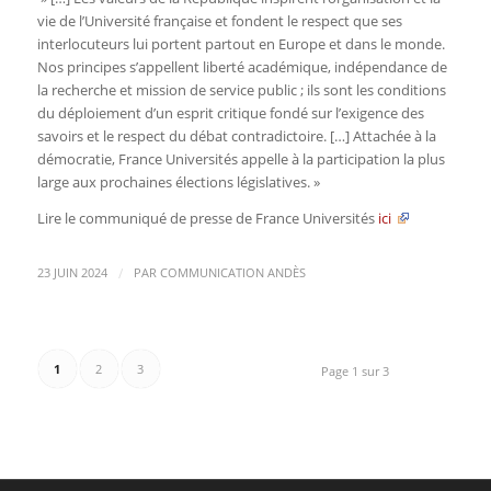
vie de
l’
U
niversité française et fondent le
respect que ses
interlocuteurs lui portent
partout
en Europe et
dans le monde.
Nos principes
s’appellent liberté académique
,
indépendance
de
la recherche
et mission de service public
; ils sont
les conditions
du déploiement d’un esprit critique fondé sur
l’exigence des
savoirs
et
le respect du
débat contradictoire
.
[…]
Attachée à la
démocratie, France Universités appelle à la participation la plus
large aux prochaines
élections législatives.
»
Lire le communiqué de presse de France Universités
ici
/
23 JUIN 2024
PAR
COMMUNICATION ANDÈS
1
2
3
Page 1 sur 3