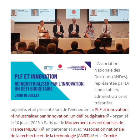
L’Association
Nationale des
Docteurs (ANDès),
représentée par Dr
Linda Lahleh,
administratrice et
trésorière
adjointe, était présente lors de l’événement «
PLF et innovation :
réindustrialiser par l’innovation, un défi budgétaire
» organisé
le 10 juillet 2025 à Paris par le
Mouvement des entreprises de
France (MEDEF)
, en partenariat avec l’
Association nationale
de la recherche et de la technologie (ANRT)
et le
Comité