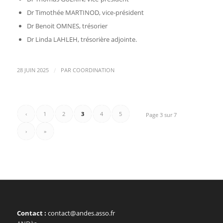
Dr Timothée MARTINOD, vice-président
Dr Benoit OMNES, trésorier
Dr Linda LAHLEH, trésorière adjointe.
/
28 JUIN 2025
PAR
COORDINATION
‹
1
2
3
4
5
Page 3 sur 7
›
»
Contact :
contact@andes.asso.fr