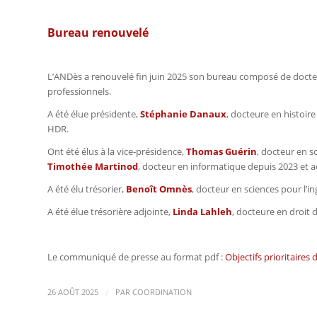
Bureau renouvelé
L’ANDès a renouvelé fin juin 2025 son bureau composé de docteurs
professionnels.
A été élue présidente,
Stéphanie Danaux
, docteure en histoir
HDR.
Ont été élus à la vice-présidence,
Thomas Guérin
, docteur en s
Timothée Martinod
, docteur en informatique depuis 2023 et 
A été élu trésorier,
Benoît Omnès
, docteur en sciences pour l’i
A été élue trésorière adjointe,
Linda Lahleh
, docteure en droit 
Le communiqué de presse au format pdf :
Objectifs prioritaires
/
26 AOÛT 2025
PAR
COORDINATION