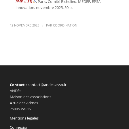
PME et ETI
, Paris, Comité Richelieu, MEDEF, EPSA
innovation, novembre 2025, 50 p.
/
12 NOVEMBRE 2025
PAR
COORDINATION
Contact :
contact@andes.asso.fr
ANDès
Maison des associations
4 rue des Arènes
75005 PARIS
Mentions légales
Connexion