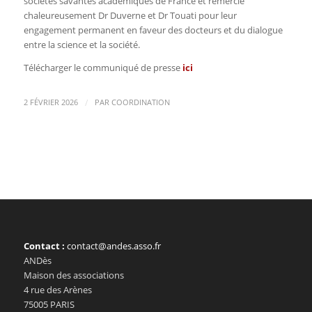
sociétés savantes académiques de France et remercie
chaleureusement Dr Duverne et Dr Touati pour leur
engagement permanent en faveur des docteurs et du dialogue
entre la science et la société.
Télécharger le communiqué de presse
ici
/
2 FÉVRIER 2026
PAR
COORDINATION
Contact :
contact@andes.asso.fr
ANDès
Maison des associations
4 rue des Arènes
75005 PARIS